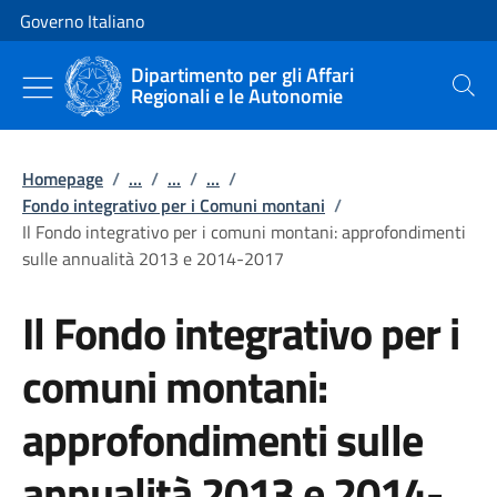
Vai al contenuto
Vai alla navigazione del sito
Governo Italiano
Dipartimento per gli Affari
Regionali e le Autonomie
Cerca
Homepage
/
...
/
...
/
...
/
Fondo integrativo per i Comuni montani
/
Il Fondo integrativo per i comuni montani: approfondimenti
sulle annualità 2013 e 2014-2017
Il Fondo integrativo per i
comuni montani:
approfondimenti sulle
annualità 2013 e 2014-