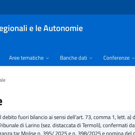
Regionali e le Autonomie
Aree tematiche
Banche dati
Conferenze
ale
e
debito fuori bilancio ai sensi dell'art. 73, comma 1, lett. a) 
bunale di Larino (sez. distaccata di Termoli), confermati d
nza tar Molise n. 395/ 2025 e n. 398/2025 e nomina del diret