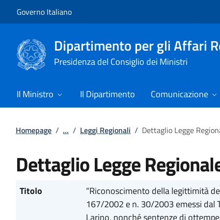
Vai al contenuto
Vai alla navigazione del sito
Governo Italiano
Dipartimento per gli Affari 
Presidenza del Consiglio dei Ministri
Il Ministro
Il Dipartimento
Comunicazione
Homepage
/
...
/
Leggi Regionali
/
Dettaglio Legge Region
Dettaglio Legge Regional
Titolo
“Riconoscimento della legittimità del 
167/2002 e n. 30/2003 emessi dal Tri
Larino, nonché sentenze di ottempera