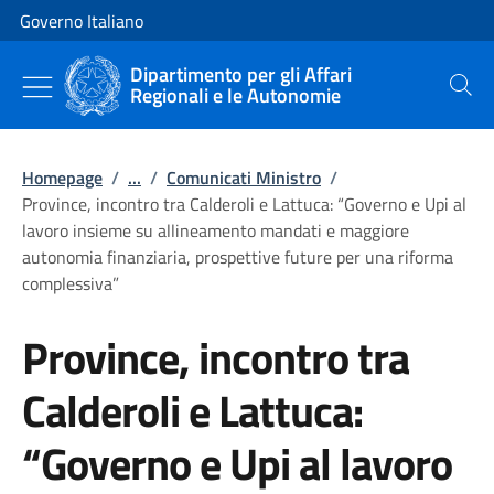
Vai al contenuto
Vai alla navigazione del sito
Governo Italiano
Dipartimento per gli Affari
Regionali e le Autonomie
Cerca
Homepage
/
...
/
Comunicati Ministro
/
Province, incontro tra Calderoli e Lattuca: “Governo e Upi al
lavoro insieme su allineamento mandati e maggiore
autonomia finanziaria, prospettive future per una riforma
complessiva”
Province, incontro tra
Calderoli e Lattuca:
“Governo e Upi al lavoro