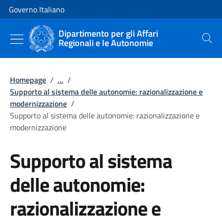
Vai al contenuto
Vai alla navigazione del sito
Governo Italiano
Dipartimento per gli Affari
Regionali e le Autonomie
Cerca
Homepage
/
...
/
Supporto al sistema delle autonomie: razionalizzazione e
modernizzazione
/
Supporto al sistema delle autonomie: razionalizzazione e
modernizzazione
Supporto al sistema
delle autonomie:
razionalizzazione e