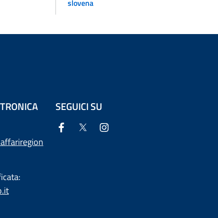
slovena
ETTRONICA
SEGUICI SU
affariregion
icata:
.it