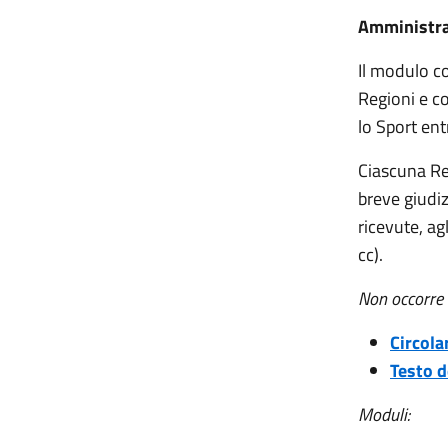
Amministrazi
Il modulo c
Regioni e co
lo Sport entr
Ciascuna R
breve giudi
ricevute, agl
cc).
Non occorre 
Circolar
Testo de
Moduli: