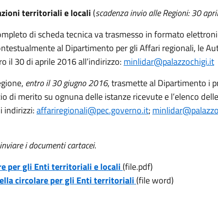
oni territoriali e locali
(
scadenza invio alle Regioni: 30 apr
ompleto di scheda tecnica va trasmesso in formato elettroni
ntestualmente al Dipartimento per gli Affari regionali, le A
o il 30 di aprile 2016 all’indirizzo:
minlidar@palazzochigi.it
egione,
entro il 30 giugno 2016
, trasmette al Dipartimento i p
zio di merito su ognuna delle istanze ricevute e l’elenco de
i indirizzi:
affariregionali@pec.governo.it
;
minlidar@palazzoc
inviare i documenti cartacei
.
e per gli Enti territoriali e locali
(file.pdf)
lla circolare per gli Enti territoriali
(file word)