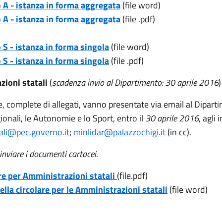
A - istanza in forma aggregata
(file word)
A - istanza in forma aggregata
(file .pdf)
S - istanza in forma singola
(file word)
S - istanza in forma singola
(file .pdf)
zioni statali
(
scadenza invio al Dipartimento: 30 aprile 2016
)
 complete di allegati, vanno presentate via email al Dipart
egionali, le Autonomie e lo Sport, entro il
30 aprile 2016
, agli 
nali@pec.governo.it
;
minlidar@palazzochigi.it
(in cc).
inviare i documenti cartacei
.
re per Amministrazioni statali
(file.pdf)
ella circolare per le Amministrazioni statali
(file word)