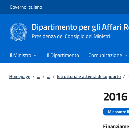
Vai al contenuto
Vai alla navigazione del sito
Governo Italiano
Dipartimento per gli Affari 
Presidenza del Consiglio dei Ministri
Il Ministro
Il Dipartimento
Comunicazione
Homepage
/
...
/
...
/
Istruttoria e attività di supporto
/
2016 
Minoranze l
Finanziamen