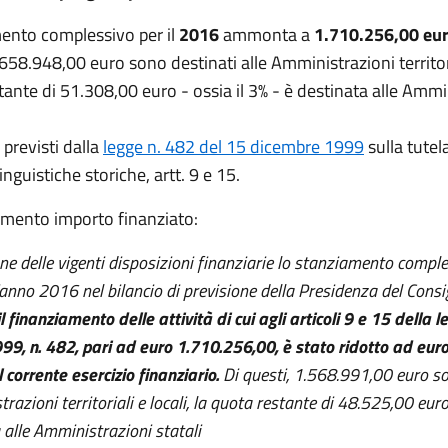
ento complessivo per il
2016
ammonta a
1.710.256,00 eur
.658.948,00 euro sono destinati alle Amministrazioni territoria
tante di 51.308,00 euro - ossia il 3% - è destinata alle Ammi
 previsti dalla
legge n. 482 del 15 dicembre 1999
sulla tutel
nguistiche storiche, artt. 9 e 15.
mento importo finanziato:
one delle vigenti disposizioni finanziarie lo stanziamento compl
l’anno 2016 nel bilancio di previsione della Presidenza del Consig
l finanziamento delle attività di cui agli articoli 9 e 15 della 
9, n. 482, pari ad euro 1.710.256,00, è stato ridotto ad eur
l corrente esercizio finanziario.
Di questi, 1.568.991,00 euro so
razioni territoriali e locali, la quota restante di 48.525,00 euro
a alle Amministrazioni statali