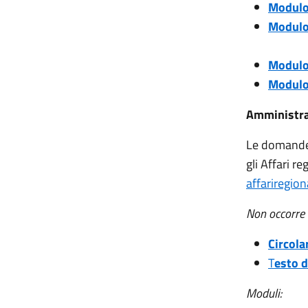
Modulo 
Modulo 
Modulo 
Modulo 
Amministra
Le domande,
gli Affari r
affariregio
Non occorre 
Circola
T
esto d
Moduli: