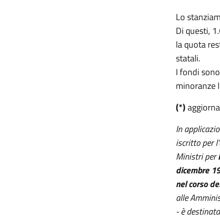
Lo stanziam
Di questi, 1
la quota res
statali.
I fondi sono
minoranze li
(*)
aggiorna
In applicazi
iscritto per 
Ministri per
i
dicembre 199
nel corso de
alle Amminist
- è destinat