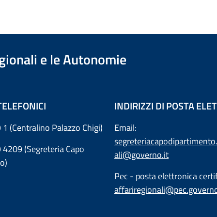
egionali e le Autonomie
TELEFONICI
INDIRIZZI DI POSTA EL
 1 (Centralino Palazzo Chigi)
Email:
segreteriacapodipartimento.
9 4209 (Segreteria Capo
ali@governo.it
o)
Pec - posta elettronica certif
affariregionali@pec.governo