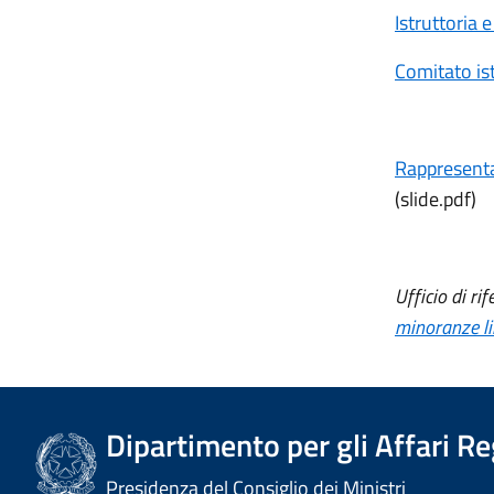
Istruttoria e
Comitato ist
Rappresentaz
(slide.pdf)
Ufficio di ri
minoranze li
Dipartimento per gli Affari R
Presidenza del Consiglio dei Ministri