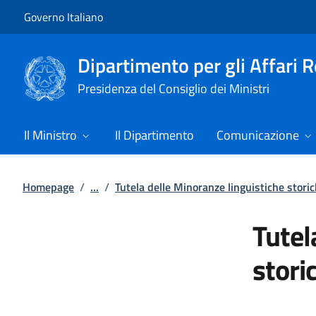
Vai al contenuto
Vai alla navigazione del sito
Governo Italiano
Dipartimento per gli Affari 
Presidenza del Consiglio dei Ministri
Il Ministro
Il Dipartimento
Comunicazione
Homepage
/
...
/
Tutela delle Minoranze linguistiche stori
Tutel
stori