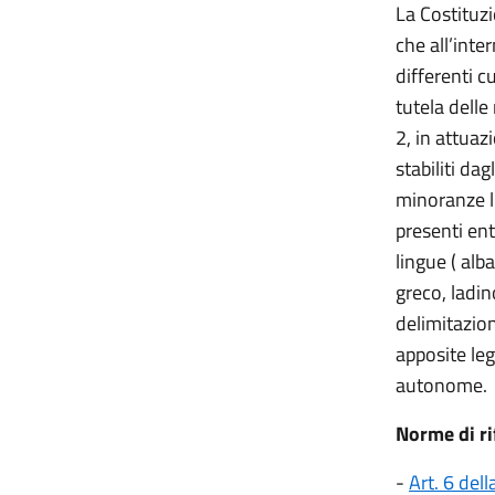
La Costituzi
che all’inte
differenti c
tutela delle
2, in attuaz
stabiliti da
minoranze li
presenti ent
lingue ( alb
greco, ladin
delimitazion
apposite leg
autonome.
Norme di ri
-
Art. 6 dell