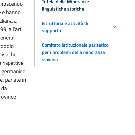
Tutela delle Minoranze
iconoscendo
linguistiche storiche
se e hanno
aliana a
Istruttoria e attività di
9, all’art.
supporto
generali
Comitato istituzionale paritetico
 dodici
per i problemi della minoranza
uistiche
slovena
 rispettive
o, germanico,
e, parlate in
e da
province