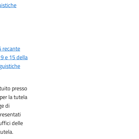
istiche
5 recante
 9 e 15 della
guistiche
ituito presso
per la tutela
ge di
presentati
uffici delle
utela.