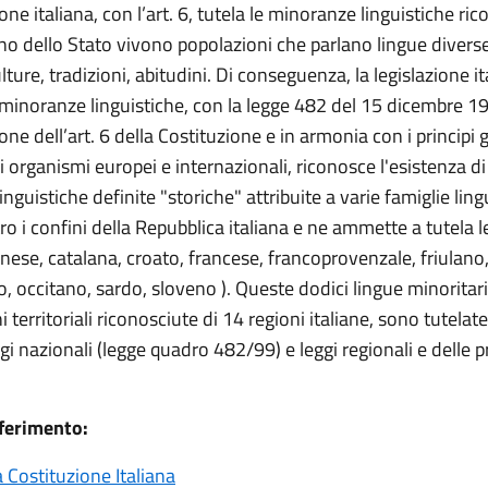
one italiana, con l’art. 6, tutela le minoranze linguistiche r
rno dello Stato vivono popolazioni che parlano lingue diver
ulture, tradizioni, abitudini. Di conseguenza, la legislazione it
 minoranze linguistiche, con la legge 482 del 15 dicembre 199
ione dell’art. 6 della Costituzione e in armonia con i principi 
gli organismi europei e internazionali, riconosce l'esistenza di
nguistiche definite "storiche" attribuite a varie famiglie ling
ro i confini della Repubblica italiana e ne ammette a tutela le
anese, catalana, croato, francese, francoprovenzale, friulan
o, occitano, sardo, sloveno ). Queste dodici lingue minoritari
i territoriali riconosciute di 14 regioni italiane, sono tutelat
gi nazionali (legge quadro 482/99) e leggi regionali e delle 
ferimento:
a Costituzione Italiana