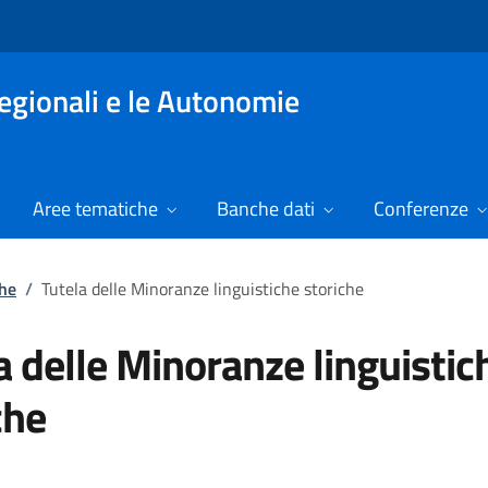
Regionali e le Autonomie
Aree tematiche
Banche dati
Conferenze
che
/
Tutela delle Minoranze linguistiche storiche
a delle Minoranze linguistic
che