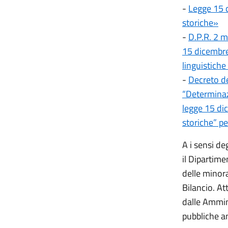
-
Legge 15 
storiche»
-
D.P.R. 2 m
15 dicembre
linguistiche
-
Decreto de
“Determinazio
legge 15 dic
storiche” p
A i sensi de
il Dipartime
delle minora
Bilancio. At
dalle Amminis
pubbliche am