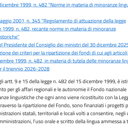
dicembre 1999, n. 482 "Norme in materia di minoranze lingu
aggio 2001, n. 345 "Regolamento di attuazione della legge
 1999, n. 482, recante norme in materia di minoranze
 storiche"
l Presidente del Consiglio dei ministri del 30 dicembre 202
ne dei criteri per la ripartizione dei fondi di cui agli articoli
embre 1999, n. 482, in materia di tutela delle minoranze lin
er il triennio 2026-2028
gli artt. 9 e 15 della legge n. 482 del 15 dicembre 1999, è ist
nto per gli affari regionali e le autonomie il Fondo nazionale 
nze linguistiche che ogni anno viene ricostituito con la Leg
traverso la ripartizione del Fondo, sono finanziati i progetti 
trazioni statali, territoriali e locali volti a consentire, negli 
ministrazioni, l’uso orale e scritto della lingua ammessa a t